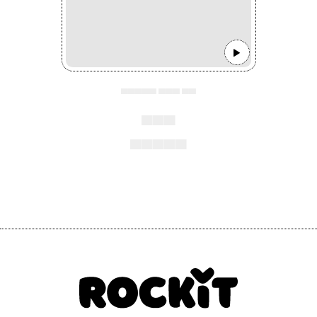
▄▄▄▄▄ ▄▄▄ ▄▄
▄▄▄
▄▄▄▄▄