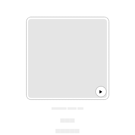
▄▄▄▄▄ ▄▄▄ ▄▄
▄▄▄
▄▄▄▄▄