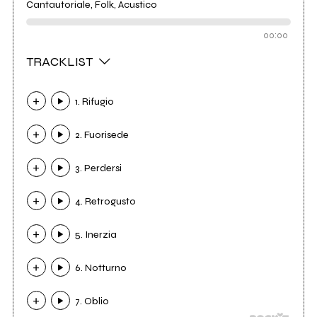
Cantautoriale, Folk, Acustico
00:00
TRACKLIST
1. Rifugio
2. Fuorisede
3. Perdersi
4. Retrogusto
5. Inerzia
6. Notturno
7. Oblio