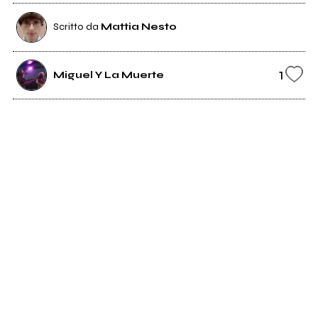
Scritto da
Mattia Nesto
1
Miguel Y La Muerte