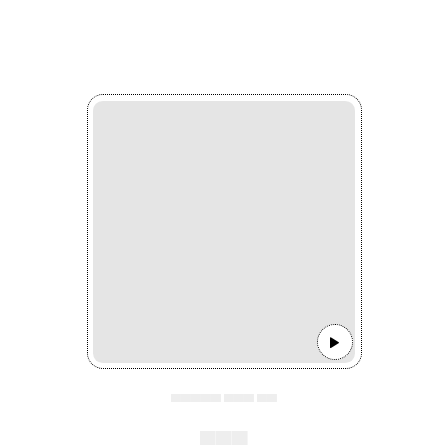
▄▄▄▄▄ ▄▄▄ ▄▄
▄▄▄