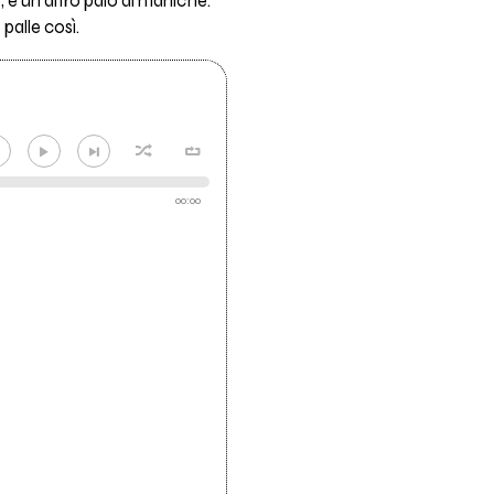
, è un altro paio di maniche.
palle così.
00:00