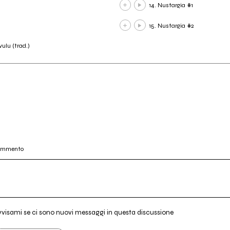
14. Nustargia #1
15. Nustargia #2
vulu (trad.)
commento
vvisami se ci sono nuovi messaggi in questa discussione