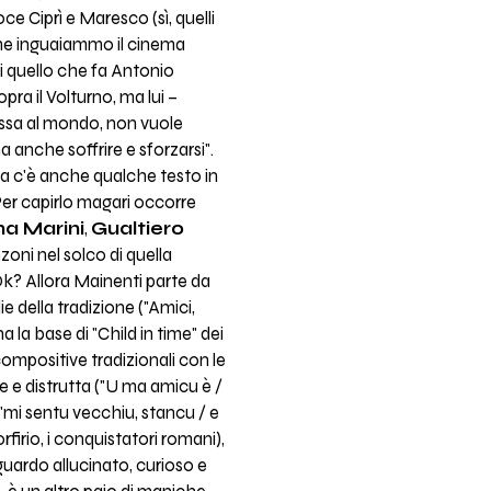
e Ciprì e Maresco (sì, quelli
Come inguaiammo il cinema
 di quello che fa Antonio
pra il Volturno, ma lui –
ressa al mondo, non vuole
anche soffrire e sforzarsi".
na c'è anche qualche testo in
Per capirlo magari occorre
a Marini
,
Gualtiero
zoni nel solco di quella
Ok? Allora Mainenti parte da
 della tradizione ("Amici,
a la base di "Child in time" dei
compositive tradizionali con le
te e distrutta ("U ma amicu è /
"; "mi sentu vecchiu, stancu / e
rfirio, i conquistatori romani),
"sguardo allucinato, curioso e