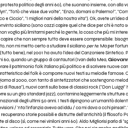
rotesta politica degli anni 60), che suonano insieme, con alla voc
ooklyn", "Totò che visse due volte", "Enzo, domani a Palermo!", "
nco e Ciccio", "I migliori nani della nostra vita"). Ok, avete un'idea
vinto siciliano (sono cazzi capire quel che dice per chi è nato so
non voglio più limitarmi perché la gente, la cosa che più mi inte
capire che non sempre tutto deve essere comprensibile: bisogna 
to, non mi metto certo a studiare il siciliano
per te
. Ma per fortu
 (tutto bene), nel 2001 ha avuto l'idea del Canzoniere Sintetico. 
anni 60, quando un gruppo di cantautori (Ivan della Mea,
Giovann
are il patrimonio folk italiano più politico e di scrivere nuove can
aratteristica del folk è comporre nuovi testi su melodie famose. 
orna al 2000, con tanto di sintetizzatori che sostengono melodie
i di Rausa"), nuovi canti sulla base di classici rock ("Don Luiggi" h
 corre su un giro standard jazz), contamina leggermente strutture 
ernazionali degli ultimi 50 anni. I testi dipingono un'umanità dolen
levisioni / 'nta l'infanzia aveva ad iddu / ca mi dava a cchi pinsari
recuperano storie possibili e distrutte dell'antichità (il filosofo Po
e al disco (sì, come nei viniloni anni 60). Aldo Migliorisi parla di 