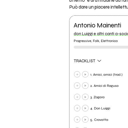
attento" e di attitudine da fa
Può dare un piacere intellett
Antonio Mainenti
don Luiggi e altri canti a-soci
Progressive, Folk, Elettronica
TRACKLIST
1. Amici, amici (trad.)
2. Amici di Ragusa
3. Zagara
4. Don Luiggi
5. Cravatta