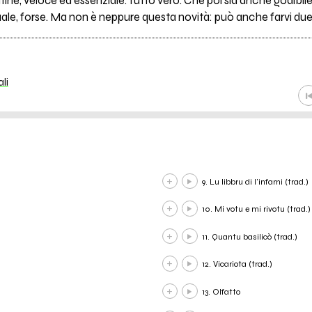
ntine, veloce ed essenziale. Tutto vero. Che poi sia anche godibile
uale, forse. Ma non è neppure questa novità: può anche farvi due 
ali
9. Lu libbru di l'infami (trad.)
10. Mi votu e mi rivotu (trad.)
11. Quantu basilicò (trad.)
12. Vicariota (trad.)
13. Olfatto