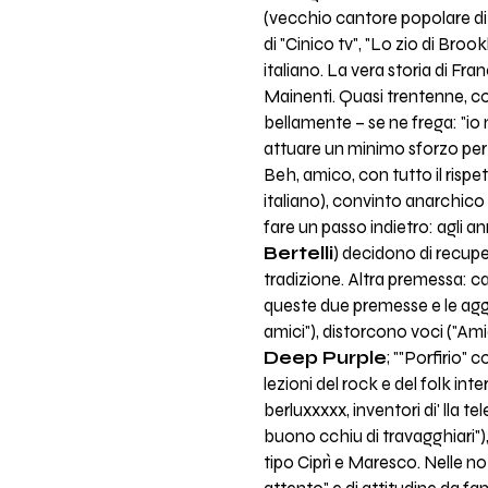
(vecchio cantore popolare di p
di "Cinico tv", "Lo zio di Br
italiano. La vera storia di Fra
Mainenti. Quasi trentenne, con
bellamente – se ne frega: "io 
attuare un minimo sforzo per 
Beh, amico, con tutto il rispet
italiano), convinto anarchico
fare un passo indietro: agli 
Bertelli
) decidono di recuper
tradizione. Altra premessa: c
queste due premesse e le aggi
amici"), distorcono voci ("Amic
Deep Purple
; ""Porfirio"
lezioni del rock e del folk int
berluxxxxx, inventori di' lla te
buono cchiu di travagghiari"), 
tipo Ciprì e Maresco. Nelle not