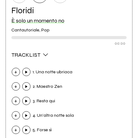
Floridi
È solo un momento no
Cantautoriale, Pop
00:00
TRACKLIST
1. Una notte ubriaca
2. Maestro Zen
3. Resta qui
4. Un'altra notte sola
5. Forse sì