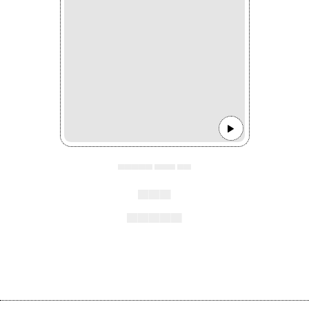
▄▄▄▄▄ ▄▄▄ ▄▄
▄▄▄
▄▄▄▄▄