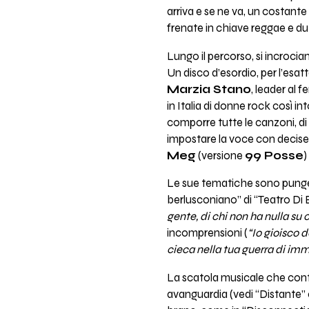
arriva e se ne va, un costante
frenate in chiave reggae e du
Lungo il percorso, si incrocia
Un disco d’esordio, per l’esa
Marzia Stano
, leader al 
in Italia di donne rock così in
comporre tutte le canzoni, di 
impostare la voce con decis
Meg
(versione
99 Posse
)
Le sue tematiche sono pungent
berlusconiano” di “Teatro Di 
gente, di chi non ha nulla su 
incomprensioni (
“Io gioisco d
cieca nella tua guerra di im
La scatola musicale che conti
avanguardia (vedi “Distante” 