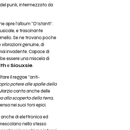
i del punk, intermezzato da
he apre l’album “D’Istanti”.
usicale, e trascinante
tornello. Se ne trovano poche
e vibrazioni genuine, di
 mai invadente. Capace di
e essere una miscela di
ith
e
Siouxsie
.
are il reggae “anti-
oprio potere alle spalle della
Marzia canta anche delle
a alla scoperta della terra,
nsa nei suoi toni epici.
 anche di elettronica ed
 mescolano nello stesso