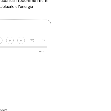
racchiusi in pochi ma intensi
Jolaurlo è l’energia
00:00
video)