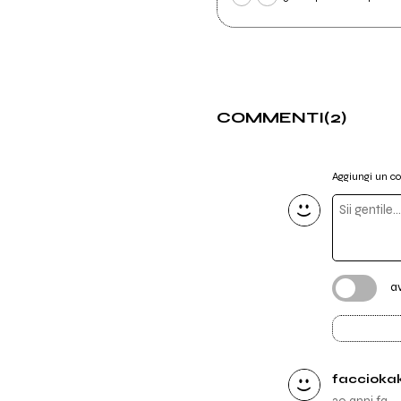
COMMENTI
(2)
Aggiungi un 
a
faccioka
20 anni fa