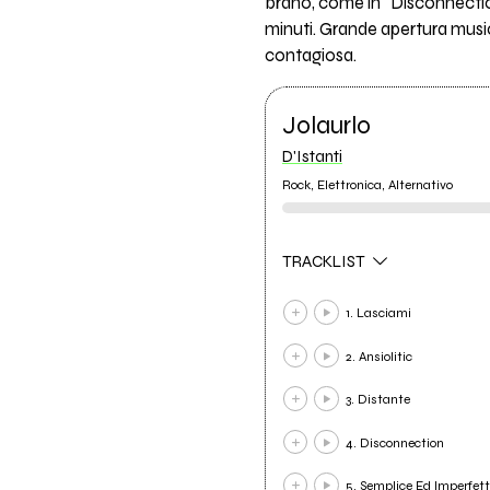
brano, come in “Disconnection
minuti. Grande apertura music
contagiosa.
Jolaurlo
D'Istanti
Rock, Elettronica, Alternativo
TRACKLIST
1. Lasciami
2. Ansiolitic
3. Distante
4. Disconnection
5. Semplice Ed Imperfet