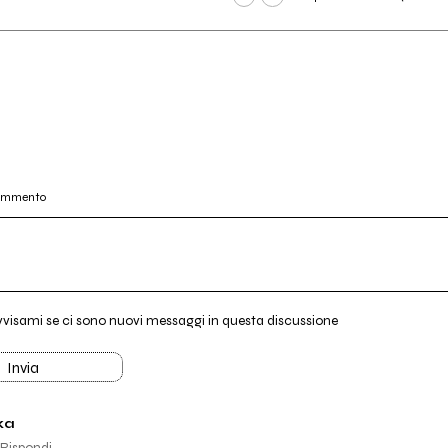
commento
vvisami se ci sono nuovi messaggi in questa discussione
Invia
ka
Rispondi