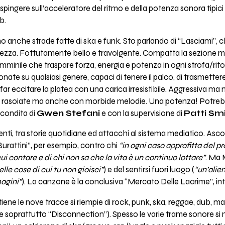
 spingere sull’acceleratore del ritmo e della potenza sonora tipic
b.
no anche strade fatte di ska e funk. Sto parlando di “Lasciami”, c
ttezza. Fottutamente bello e travolgente. Compatta la sezione m
femminile che traspare forza, energia e potenza in ogni strofa/ri
tonate su qualsiasi genere, capaci di tenere il palco, di trasmetter
far eccitare la platea con una carica irresistibile. Aggressiva ma
e rasoiate ma anche con morbide melodie. Una potenza! Potrebb
 condita di
Gwen Stefani
e con la supervisione di
Patti Sm
i, tra storie quotidiane ed attacchi al sistema mediatico. Ascolt
Burattini”, per esempio, contro chi
“in ogni caso approfitta del pr
cui contare e di chi non sa che la vita è un continuo lottare”
. Ma 
elle cose di cui tu non gioisci”
) e del sentirsi fuori luogo (
“un’alien
magini”
). La canzone è la conclusiva “Mercato Delle Lacrime”, inte
ene le nove tracce si riempie di rock, punk, ska, reggae, dub, ma
e soprattutto “Disconnection”). Spesso le varie trame sonore si