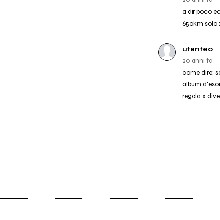
a dir poco ecc
650km solo x
utente0
20 anni fa
come dire: se
album d'esor
regola x dive