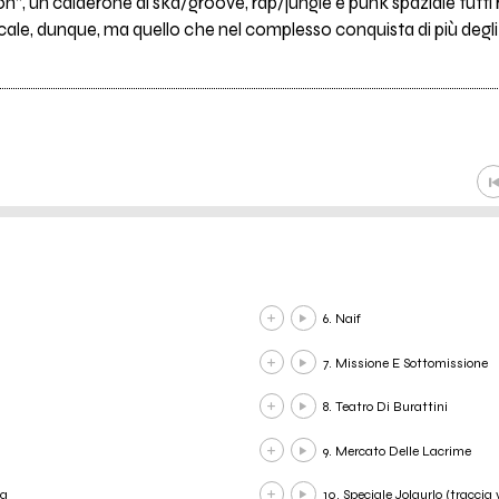
”, un calderone di ska/groove, rap/jungle e punk spaziale tutti 
ale, dunque, ma quello che nel complesso conquista di più degli 
6. Naif
7. Missione E Sottomissione
8. Teatro Di Burattini
9. Mercato Delle Lacrime
ta
10. Speciale Jolaurlo (traccia 