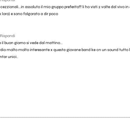
ezzionali...in assoluto il mio gruppo preferito!!! li ho visti 2 volte dal vivo i
 loro) e sono folgorato a dir poco
Rispondi
 il buon giorno si vede dal mattino...
dio molto molto interesante x questa giovane band ke cn un sound tutto l
ntar unici..