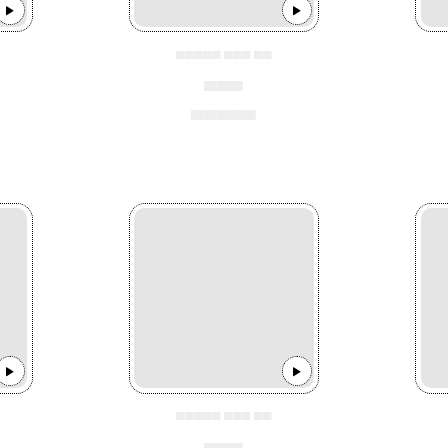
▄▄▄▄▄ ▄▄▄ ▄▄
▄▄▄
▄▄▄▄▄
▄▄▄▄▄ ▄▄▄ ▄▄
▄▄▄