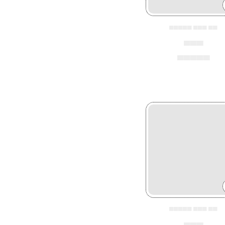
▄▄▄▄▄ ▄▄▄ ▄▄
▄▄▄
▄▄▄▄▄
▄▄▄▄▄ ▄▄▄ ▄▄
▄▄▄