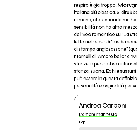
respiro è già troppo.
Morv3
italiana più classica. Si direb
romana, che secondo me ha la s
sensibilità non ha altro mezzo
dell'800 romantico su "La str
letto nel senso di "mediazione
di stampo anglosassone" (quan
ritornelli di "Amore bello" e
stanze in penombra autunnale 
stanza, suona. Echi e sussurri
può essere in questa definiz
personalità e originalità per v
Andrea Carboni
L’amore manifesto
Pop