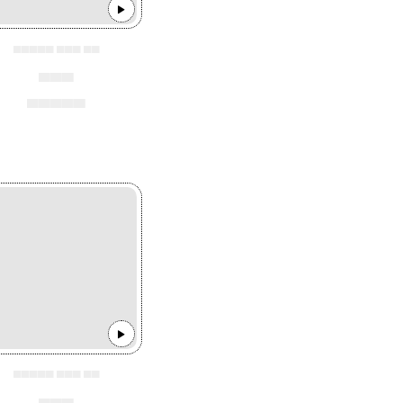
▄▄▄▄▄ ▄▄▄ ▄▄
▄▄▄
▄▄▄▄▄
▄▄▄▄▄ ▄▄▄ ▄▄
▄▄▄