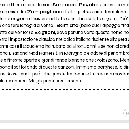
no
, in libera uscita dai suoi
Serenase Psycho
, si inserisce 
be un misto tra
Zampaglione
(tutto quel sussurrìo tremolante t
ua ragione d'esistere nel fatto che chi urla tutto il giorno "aò"
 che fare la foglia al vento),
Battiato
(bello quell'arpeggio fina
etta del vento") e
Baglioni
, dove per una volta questo nome non
 tra l'impostazione classico melodica italiana risalente all'opera
te cose il Claudietto ha rubato ad Elton John! E se non ci cred
 "Mona Lisas and Mad Hatters"). In Morv3no c'è odore di penombra
e finestre aperte e grandi tende bianche che svolazzano. Mentre
 sono il sottofondo di queste canzoni. Intimismo borghese, lo direi
ione. Avvertendo però che queste tre tremule tracce non mostra
olerne ancora. Ma gli spunti, pare, ci sono.