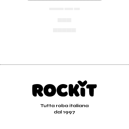
▄▄▄▄▄ ▄▄▄ ▄▄
▄▄▄
▄▄▄▄▄
Tutta roba italiana
dal 1997