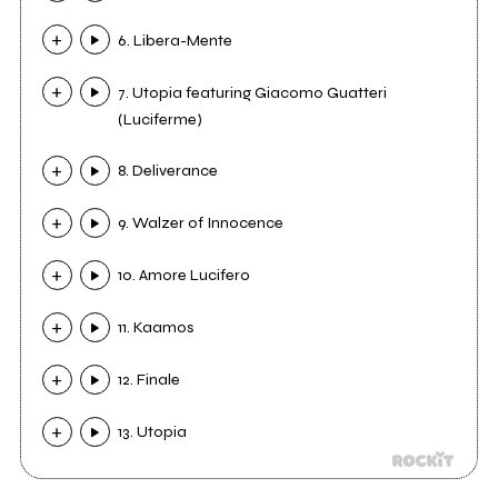
6. Libera-Mente
7. Utopia featuring Giacomo Guatteri
(Luciferme)
8. Deliverance
9. Walzer of Innocence
10. Amore Lucifero
11. Kaamos
12. Finale
13. Utopia