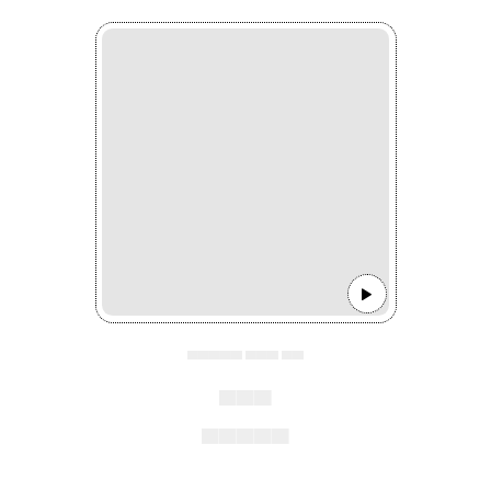
▄▄▄▄▄ ▄▄▄ ▄▄
▄▄▄
▄▄▄▄▄