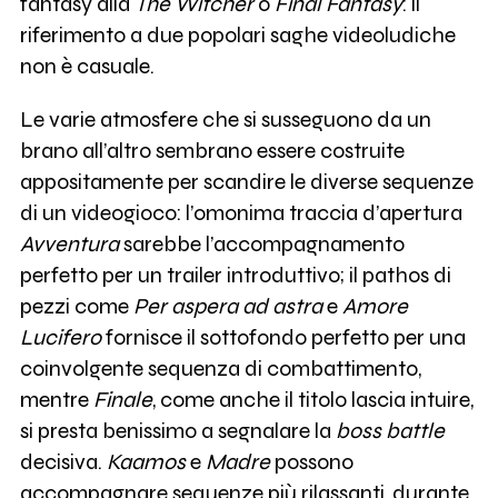
fantasy alla
The Witcher
o
Final Fantasy
: il
riferimento a due popolari saghe videoludiche
non è casuale.
Le varie atmosfere che si susseguono da un
brano all’altro sembrano essere costruite
appositamente per scandire le diverse sequenze
di un videogioco: l’omonima traccia d’apertura
Avventura
sarebbe l’accompagnamento
perfetto per un trailer introduttivo; il pathos di
pezzi come
Per aspera ad astra
e
Amore
Lucifero
fornisce il sottofondo perfetto per una
coinvolgente sequenza di combattimento,
mentre
Finale
, come anche il titolo lascia intuire,
si presta benissimo a segnalare la
boss battle
decisiva.
Kaamos
e
Madre
possono
accompagnare sequenze più rilassanti, durante