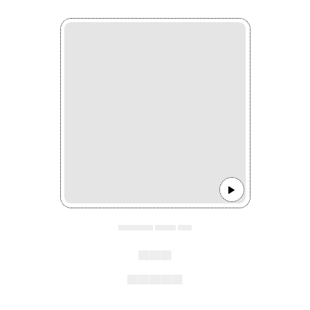
▄▄▄▄▄ ▄▄▄ ▄▄
▄▄▄
▄▄▄▄▄