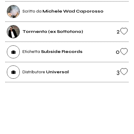
Scritto da
Michele Wad Caporosso
2
Tormento (ex Sottotono)
0
Etichetta
Subside Records
3
Distributore
Universal