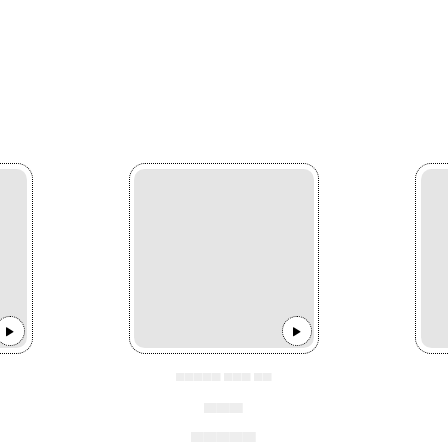
▄▄▄▄▄ ▄▄▄ ▄▄
▄▄▄
▄▄▄▄▄