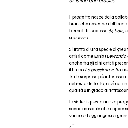
artistico ben preciso.
Il progetto nasce dalla collab
brani che nascono dall'incontr
format di successo
64 bars
, 
successo.
Si tratta di una specie di gre
artisti come Ernia (
Lewandows
anche tra gli altri artisti pr
il brano
La prossima volta
, me
tra le sorprese più interessant
nel resto del lotto, così come
qualità e in grado di rinfresc
In sintesi, questo nuovo prog
scena musicale che appare sem
vanno ad aggiungersi ai grandis