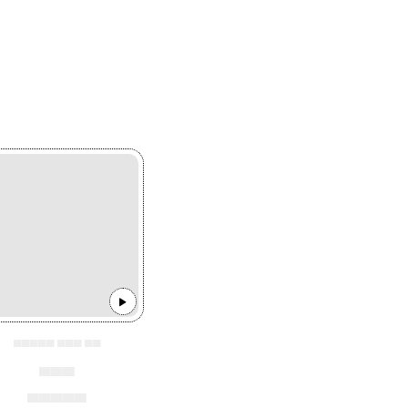
▄▄▄▄▄ ▄▄▄ ▄▄
▄▄▄
▄▄▄▄▄