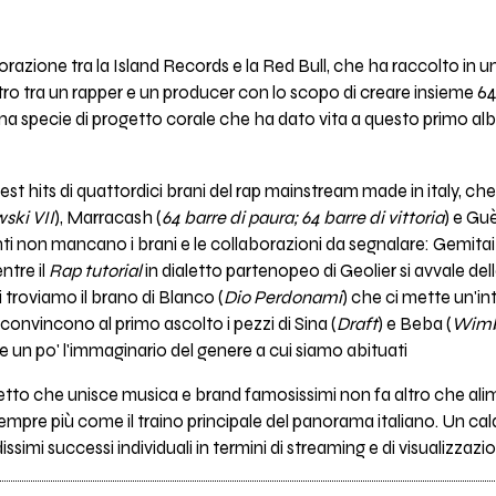
orazione tra la Island Records e la Red Bull, che ha raccolto in u
o tra un rapper e un producer con lo scopo di creare insieme 64 b
una specie di progetto corale che ha dato vita a questo primo alb
atest hits di quattordici brani del rap mainstream made in italy, ch
ki VII
), Marracash (
64 barre di paura; 64 barre di vittoria
) e Gu
esenti non mancano i brani e le collaborazioni da segnalare: Gemitai
ntre il
Rap tutorial
in dialetto partenopeo di Geolier si avvale de
i troviamo il brano di Blanco (
Dio Perdonami
) che ci mette un'int
 convincono al primo ascolto i pezzi di Sina (
Draft
) e Beba (
Wimb
are un po' l'immaginario del genere a cui siamo abituati
etto che unisce musica e brand famosissimi non fa altro che alim
pre più come il traino principale del panorama italiano. Un cal
simi successi individuali in termini di streaming e di visualizzazio