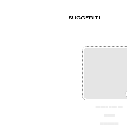
SUGGERITI
▄▄▄▄▄ ▄▄▄ ▄▄
▄▄▄
▄▄▄▄▄