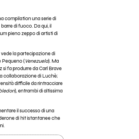
na compilation una serie di
arre di fuoco. Da qui, il
um pieno zeppo di artisti di
e vede la partecipazione di
è Pequeno (
Venezuela
). Ma
z si fa produrre da Carl Brave
lla collaborazione di Luchè;
ensità difficile da rintracciare
ledon
), entrambi di altissima
entare il successo di una
derone di hit istantanee che
ni.