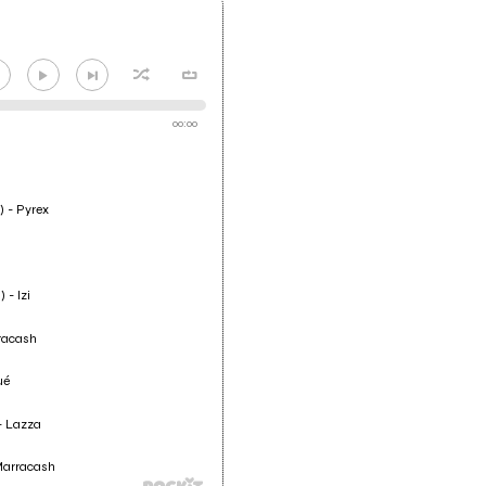
00:00
 - Pyrex
- Izi
racash
ué
- Lazza
Marracash