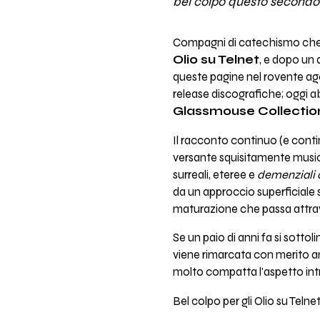
bel colpo questo secondo ca
Compagni di catechismo ch
Olio su Telnet
, e dopo un 
queste pagine nel rovente agos
release discografiche; oggi 
Glassmouse Collectio
Il racconto continuo (e conti
versante squisitamente musica
surreali, eteree e
demenziali 
da un approccio superficiale 
maturazione che passa attrave
Se un paio di anni fa si sotto
viene rimarcata con merito anc
molto compatta l'aspetto intr
Bel colpo per gli Olio su Telnet