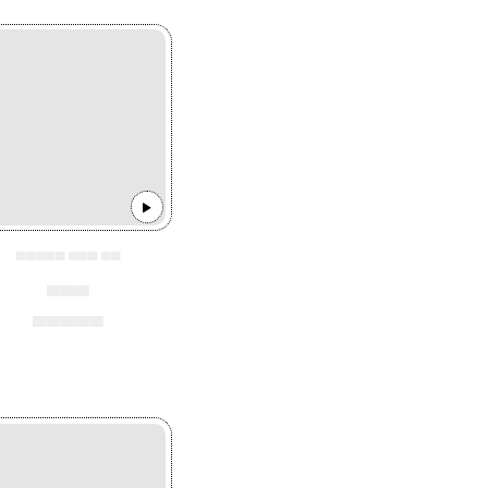
▄▄▄▄▄ ▄▄▄ ▄▄
▄▄▄
▄▄▄▄▄