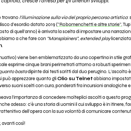
pitolo, cresce l'attesa per gli ulteriori sviluppi.
e trovano
l'illuminazione sulla via del proprio percorso artistico
:
disco d'esordio datato 2019 (
“Robomenchetti e altre storie”
, Tu
to di quell'anno) è arrivata la scelta di impostare una narrazion
abbiamo a che fare con
“Mansplainers”
,
extended play
licenziato
n
.
nuativo) viene ben emblematizzato da una copertina in stile gra
le esprime cinque brani perimetrati attorno a robusti sperimental
quanto basta
dipinte dai testi scritti dal duo perugino. L'ascolto 
si può apprezzare quanto gli
Olio su Telnet
abbiano impostato
rso suoni scelti con cura, ponderati fra incursioni analogiche 
lineava l'importanza di concedere molteplici ascolti a questo prog
he adesso: c'è una storia di uomini il cui sviluppo è in itinere, 
attenitivo dell'opera con la sua volontà di comunicare contenuti 
, avanti così!