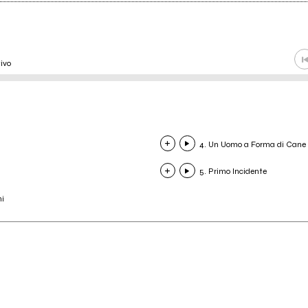
ivo
4. Un Uomo a Forma di Cane
5. Primo Incidente
ni