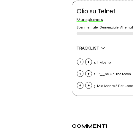
Olio su Telnet
Mansplainers
Sperimentale, Demenziale, Alternat
TRACKLIST
1. Il Mostro
2. P__ne On The Moon
3. Mia Madre è Berlusco
COMMENTI