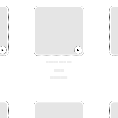
▄▄▄▄▄ ▄▄▄ ▄▄
▄▄▄
▄▄▄▄▄