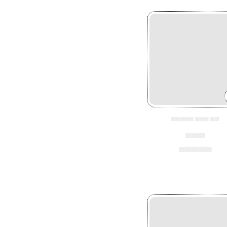
▄▄▄▄▄ ▄▄▄ ▄▄
▄▄▄
▄▄▄▄▄