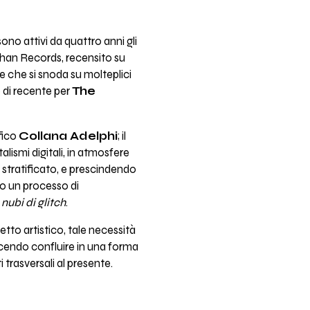
 sono attivi da quattro anni gli
phan Records, recensito su
e che si snoda su molteplici
 di recente per
The
fico
Collana Adelphi
; il
ismi digitali, in atmosfere
è stratificato, e prescindendo
 un processo di
e
nubi di glitch
.
etto artistico, tale necessità
facendo confluire in una forma
trasversali al presente.