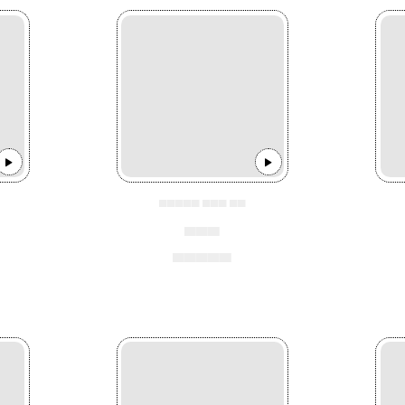
▄▄▄▄▄ ▄▄▄ ▄▄
▄▄▄
▄▄▄▄▄