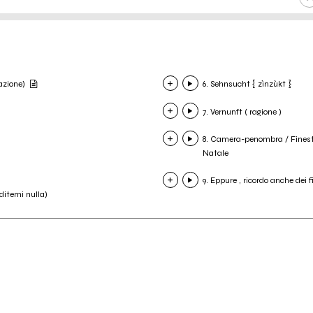
azione)
6. Sehnsucht { zìnzùkt }
7. Vernunft ( ragione )
8. Camera-penombra / Finestr
Natale
9. Eppure , ricordo anche dei fi
ditemi nulla)