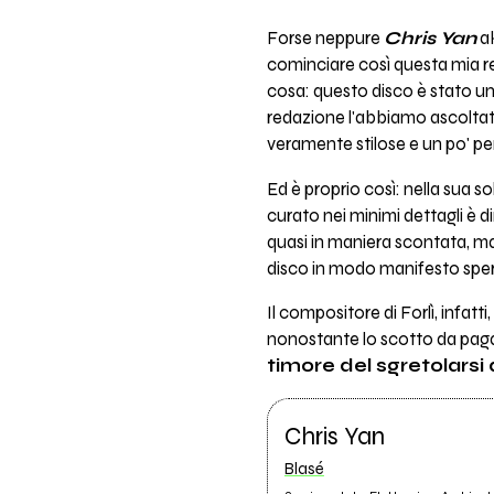
Forse neppure
Chris Yan
ak
cominciare così questa mia r
cosa: questo disco è stato un
redazione l'abbiamo ascoltat
veramente stilose e un po' pe
Ed è proprio così: nella sua 
curato nei minimi dettagli è 
quasi in maniera scontata, ma
disco in modo manifesto sperim
Il compositore di Forlì, infat
nonostante lo scotto da paga
timore del sgretolarsi
Chris Yan
Blasé