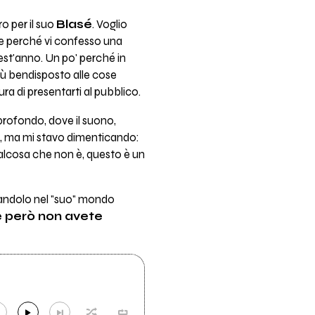
o per il suo
Blasé
. Voglio
e perché vi confesso una
est'anno. Un po' perché in
iù bendisposto alle cose
a di presentarti al pubblico.
profondo, dove il suono,
Ah, ma mi stavo dimenticando:
ualcosa che non è, questo è un
cinandolo nel "suo" mondo
e però non avete