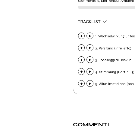
Sperimentale, Elettronica, Ambient
TRACKLIST
1. Wechselwirkung (inter
2. Verstand (intelletto)
3. I paesaggi di Böcklin
4. Stimmung (Part. 1 - 3)
5. Allun imetid non (non 
COMMENTI