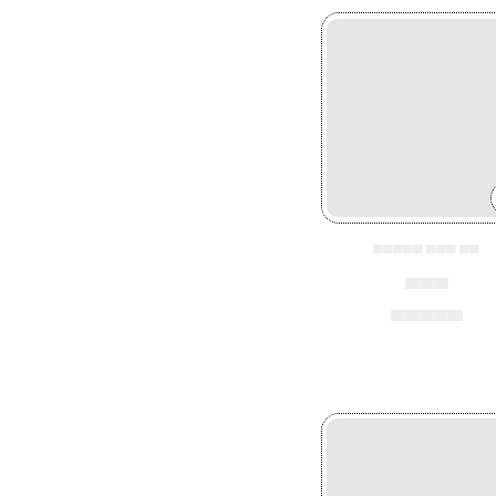
▄▄▄▄▄ ▄▄▄ ▄▄
▄▄▄
▄▄▄▄▄