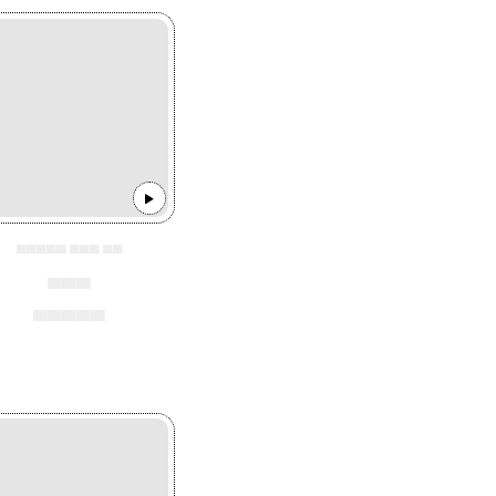
▄▄▄▄▄ ▄▄▄ ▄▄
▄▄▄
▄▄▄▄▄