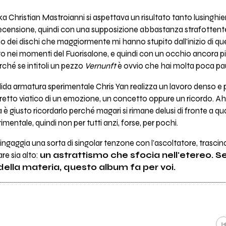
a Christian Mastroianni si aspettava un risultato tanto lusinghier
ecensione, quindi con una supposizione abbastanza strafottent
o dei dischi che maggiormente mi hanno stupito dall'inizio di qu
o nei momenti del Fuorisalone, e quindi con un occhio ancora p
rché se intitoli un pezzo
Vernunft
è ovvio che hai molta poca paur
solida armatura sperimentale Chris Yan realizza un lavoro denso e 
diretto viatico di un emozione, un concetto oppure un ricordo. 
 è giusto ricordarlo perché magari si rimane delusi di fronte a q
entale, quindi non per tutti anzi, forse, per pochi.
ti, ingaggia una sorta di singolar tenzone con l'ascoltatore, tras
re sia alto:
un astrattismo che sfocia nell'etereo. S
 della materia, questo album fa per voi.