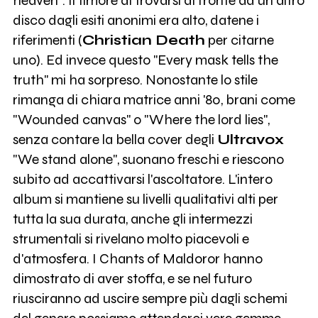
heaven". Il timore di trovarsi di fronte ad un altro
disco dagli esiti anonimi era alto, datene i
riferimenti (
Christian Death
per citarne
uno). Ed invece questo "Every mask tells the
truth" mi ha sorpreso. Nonostante lo stile
rimanga di chiara matrice anni '80, brani come
"Wounded canvas" o "Where the lord lies",
senza contare la bella cover degli
Ultravox
"We stand alone", suonano freschi e riescono
subito ad accattivarsi l'ascoltatore. L'intero
album si mantiene su livelli qualitativi alti per
tutta la sua durata, anche gli intermezzi
strumentali si rivelano molto piacevoli e
d'atmosfera. I Chants of Maldoror hanno
dimostrato di aver stoffa, e se nel futuro
riusciranno ad uscire sempre più dagli schemi