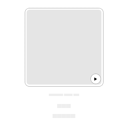
▄▄▄▄▄ ▄▄▄ ▄▄
▄▄▄
▄▄▄▄▄