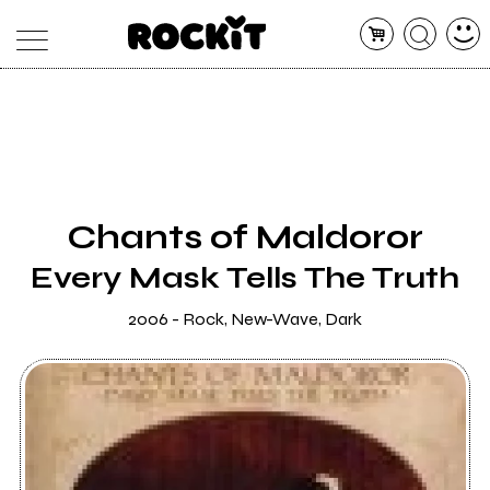
MAGAZINE
DATABASE
ARTICOLI
CONCERTI
ARTISTI
SHOP
Chants of Maldoror
RADIO
Every Mask Tells The Truth
2006 - Rock, New-Wave, Dark