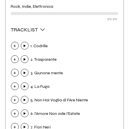
Rock, Indie, Elettronica
00:00
TRACKLIST
1. Codrille
2. Trasparente
3. Giunone mente
4. La Fuga
5. Non Hai Voglia di FAre Niente
6. l'Amore Non vide l'Estate
7. Fiori Neri