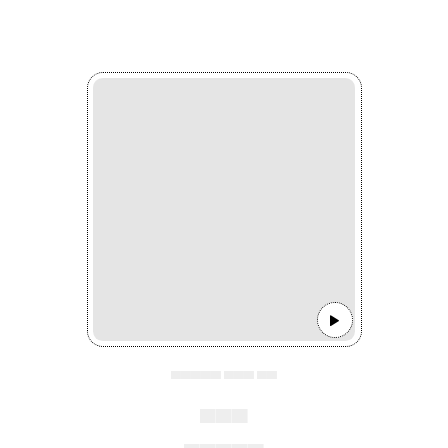
▄▄▄▄▄ ▄▄▄ ▄▄
▄▄▄
▄▄▄▄▄