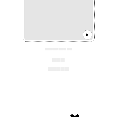
▄▄▄▄▄ ▄▄▄ ▄▄
▄▄▄
▄▄▄▄▄