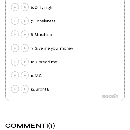
6. Dirty night
7. Lonelyness
8. Starshine
9. Give me your money
10. Spread me
11. M.C.I.
12. Brant B
COMMENTI
(1)