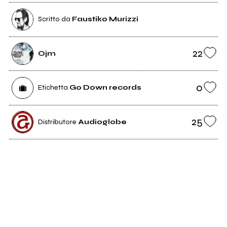
Scritto da
Faustiko Murizzi
22
Ojm
0
Etichetta
Go Down records
25
Distributore
Audioglobe