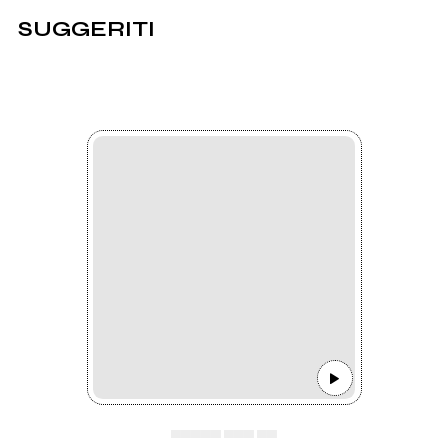
SUGGERITI
▄▄▄▄▄ ▄▄▄ ▄▄