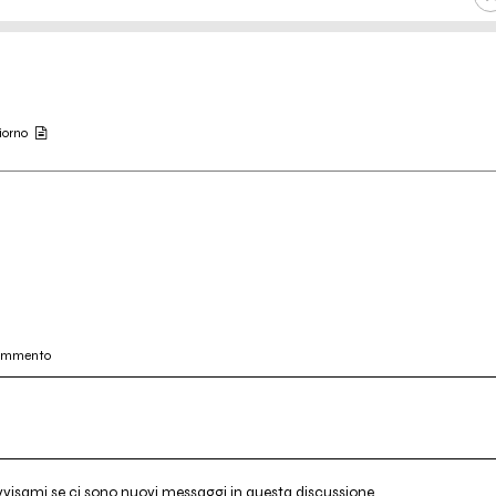
giorno
commento
vvisami se ci sono nuovi messaggi in questa discussione