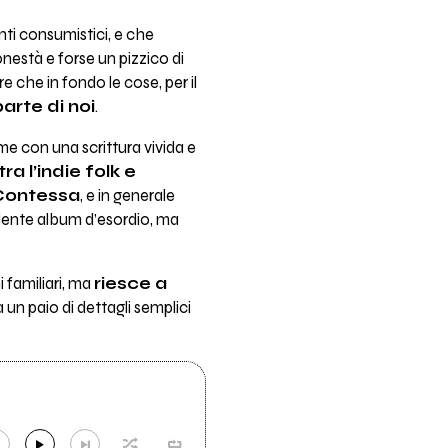
inti consumistici, e che
nestà e forse un pizzico di
 che in fondo le cose, per il
arte di noi
.
ime con una scrittura vivida e
ra l’indie folk e
Contessa
, e in generale
ndente album d’esordio, ma
 familiari, ma
riesce a
 un paio di dettagli semplici