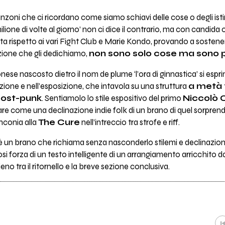
 canzoni che ci ricordano come siamo schiavi delle cose o degli ist
one di volte al giorno’ non ci dice il contrario, ma con candida o
a rispetto ai vari Fight Club e Marie Kondo, provando a sostenere
nzione che gli dedichiamo,
non sono solo cose ma sono p
nese nascosto dietro il nom de plume ‘l’ora di ginnastica’ si espr
zione e nell’esposizione, che intavola su una struttura
a metà t
post-punk
. Sentiamolo lo stile espositivo del primo
Niccolò 
are come una declinazione indie folk di un brano di quel sorpre
conia alla
The Cure
nell’intreccio tra strofe e riff.
’ è un brano che richiama senza nasconderlo stilemi e declinazioni
si forza di un testo intelligente di un arrangiamento arricchito da
ieno tra il ritornello e la breve sezione conclusiva.