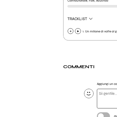
Cantautoriale, Folk, Acustico
TRACKLIST
1. Un milione di volte al 
COMMENTI
Aggiungi un 
a