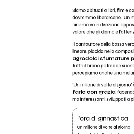
Siamo abituati a libri, film e
dovremmo liberarcene. ‘Un mili
cinismo va in direzione oppost
valore che gli diamo e l’atte
Il cantautore della bassa vero
lineare, placida nella composi
agrodolci sfumature 
tutto il brano potrebbe suon
percepiamo anche una melan
‘Un milione di volte al giorno
farlo con grazia
, facendo
ma interessanti, sviluppati a p
l'ora di ginnastica
Un milione di volte al giorno