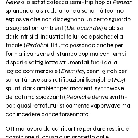
Neve
alla sofisticatezza semi-trip hop di
Pensar
,
spianando la strada anche a sonorità techno
esplosive che non disdegnano un certo sguardo
a suggestioni ambient (
Dei buoni dei
) e abissi
dark intrisi di industrial tellurico e psichedelia
tribale (
Birdaha
). Il tutto passando anche per
formati canzone di stampo pop ma con tempi
dispari e sottigliezze strumentali fuori dalla
logica commerciale (
Eremita
), cenni glitch per
sonorità rave su stratificazioni lisergiche (
Fog
),
spunti dark ambient per momenti synthwave
delicati ma spiazzanti (
Peonia
) e derive synth-
pop quasi retrofuturisticamente vaporwave ma
con incedere dance forsennato.
Ottimo lavoro da cui ripartire per dare respiro e
cognizione di causa a un progetto dalle