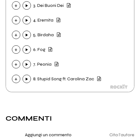
3. Dei Buoni Dei
4. Eremita
5. Birdaha
6. Fog
7. Peonia
8. Stupid Song ft. Carolina Zac
COMMENTI
Aggiungi un commento
Cita l'autore