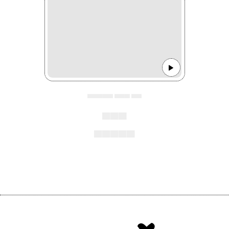
▄▄▄▄▄ ▄▄▄ ▄▄
▄▄▄
▄▄▄▄▄