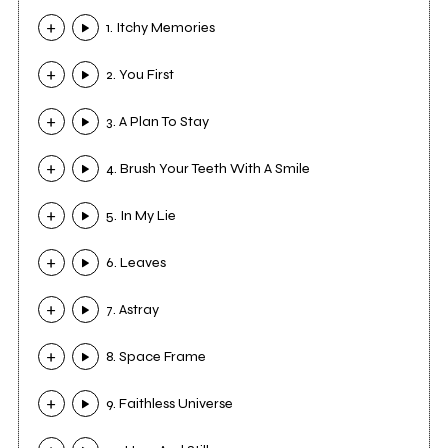
1. Itchy Memories
2. You First
3. A Plan To Stay
4. Brush Your Teeth With A Smile
5. In My Lie
6. Leaves
7. Astray
8. Space Frame
9. Faithless Universe