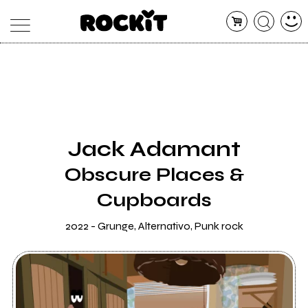
MAGAZINE
DATABASE
ARTICOLI
CONCERTI
ARTISTI
SHOP
Jack Adamant
RADIO
Obscure Places &
Cupboards
2022 - Grunge, Alternativo, Punk rock