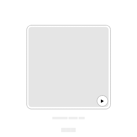
▄▄▄▄▄ ▄▄▄ ▄▄
▄▄▄