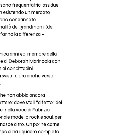
 sono frequentatrici assidue
 non esistendo un mercato
a sono condannate
alità dei grandi nomi (dei
 fanno la differenza –
onica anni 90, memore della
oce di Deborah Marincola con
 ai concittadini
ti svisa talora anche verso
.
o che non abbia ancora
tere: dove sta il “difetto” dei
e: nella voce di Fabrizio
onale modello rock e soul, per
 nasce altro. Un po’ né carne
empo si ha il quadro completo