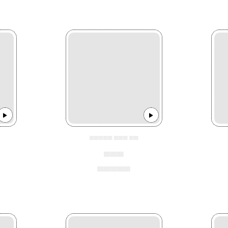
▄▄▄▄▄ ▄▄▄ ▄▄
▄▄▄
▄▄▄▄▄