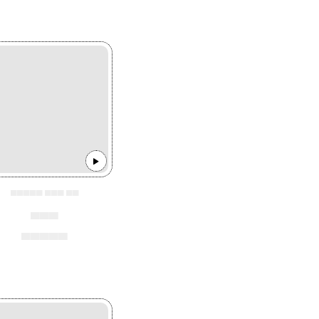
▄▄▄▄▄ ▄▄▄ ▄▄
▄▄▄
▄▄▄▄▄