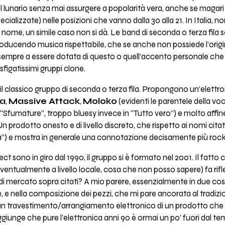
l lunario senza mai assurgere a popolarità vera, anche se magari
pecializzate) nelle posizioni che vanno dalla 30 alla 21. In Italia,
 nome, un simile caso non si dà. Le band di seconda o terza fil
oducendo musica rispettabile, che se anche non possiede l’origin
ce sempre a essere dotata di questo o quell’accento personale che
sfigatissimi gruppi clone.
l classico gruppo di seconda o terza fila. Propongono un’elettr
a
,
Massive Attack
,
Moloko
(evidenti le parentele della v
 “Sfumature”, troppo bluesy invece in “Tutto vero”) e molto affine
 Un prodotto onesto e di livello discreto, che rispetto ai nomi cita
a”) e mostra in generale una connotazione decisamente più rock
ct sono in giro dal 1990, il gruppo si è formato nel 2001. Il fatt
entualmente a livello locale, cosa che non posso sapere) fa riflet
iti di mercato sopra citati? A mio parere, essenzialmente in due cos
, e nella composizione dei pezzi, che mi pare ancorata al tradizi
 di un travestimento/arrangiamento elettronico di un prodotto che
ggiunge che pure l’elettronica anni 90 è ormai un po’ fuori dal t