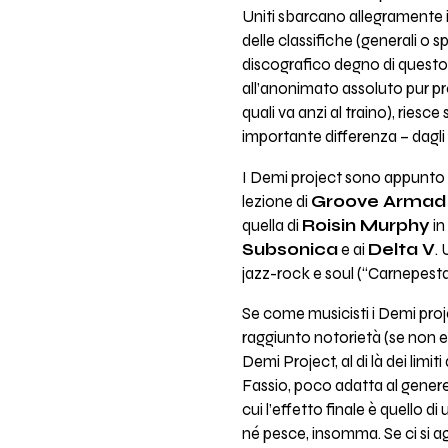
Uniti sbarcano allegramente i
delle classifiche (generali o s
discografico degno di questo
all’anonimato assoluto pur pr
quali va anzi al traino), ries
importante differenza – dagli 
I Demi project sono appunto i
lezione di
Groove Armad
quella di
Roisin Murphy
in
Subsonica
e ai
Delta V
.
jazz-rock e soul (“Carnepest
Se come musicisti i Demi proje
raggiunto notorietà (se non ev
Demi Project, al di là dei lim
Fassio, poco adatta al genere
cui l’effetto finale è quello
né pesce, insomma. Se ci si a