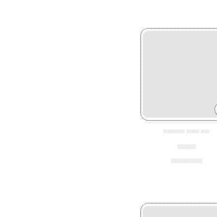
▄▄▄▄▄ ▄▄▄ ▄▄
▄▄▄
▄▄▄▄▄