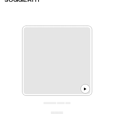
SUGGERITI
▄▄▄▄▄ ▄▄▄ ▄▄
▄▄▄