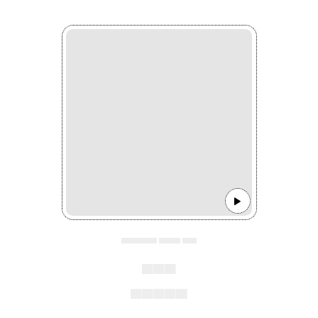
▄▄▄▄▄ ▄▄▄ ▄▄
▄▄▄
▄▄▄▄▄