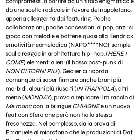
compromessi, a partire da un titolo enigmatico e
da una scelta radicale in favore del napoletano,
appena alleggerita dai featuring. Poche
collaborazioni, poche concessioni al pop, anzi: si
gioca con melodie e batterie quasi alla Kendrick,
emotività neomelodica (NAPO****NO), sample
soul e reggae in architetture hip-hop, (
HERE I
COME
) elementi alieni (il basso post-punk di
NON CI TORNI PIU’
). Geolier ci ricorda
comunque di saper firmare anche brani più
morbidi, alcuni più riusciti (
IN TRAPPOLA
), altri
meno (
MONDAY
), prova a replicare il miracolo di
Me manc
con la bilingue
CHIAGNE
e un nuovo
feat con Sfera che però non ha la stessa
freschezza. Nel complesso, sia la prova di
Emanuele al microfono che le produzioni di Dat