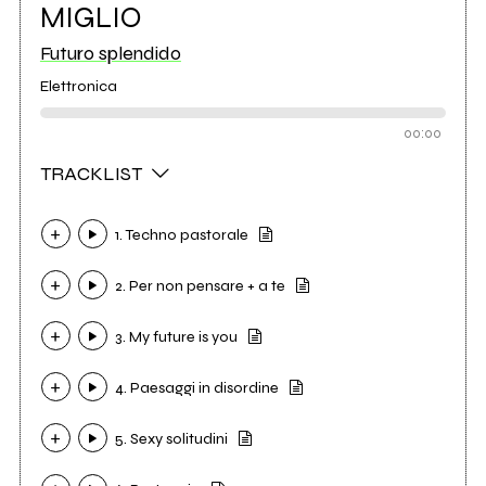
MIGLIO
Futuro splendido
Elettronica
00:00
TRACKLIST
1. Techno pastorale
2. Per non pensare + a te
3. My future is you
4. Paesaggi in disordine
5. Sexy solitudini