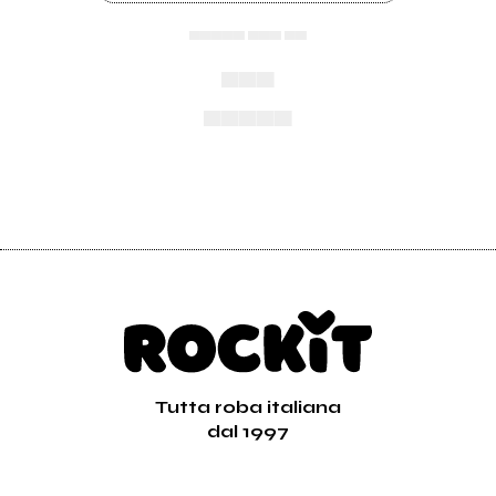
▄▄▄▄▄ ▄▄▄ ▄▄
▄▄▄
▄▄▄▄▄
Tutta roba italiana
dal 1997