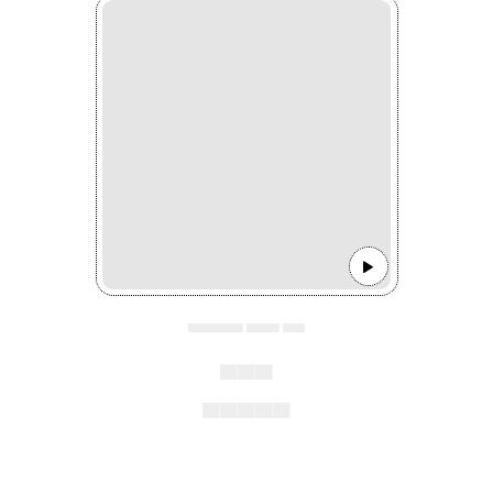
▄▄▄▄▄ ▄▄▄ ▄▄
▄▄▄
▄▄▄▄▄