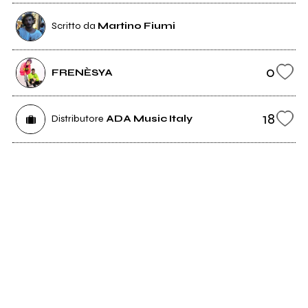
Scritto da
Martino Fiumi
0
FRENÈSYA
18
Distributore
ADA Music Italy