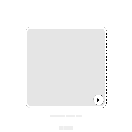
▄▄▄▄▄ ▄▄▄ ▄▄
▄▄▄