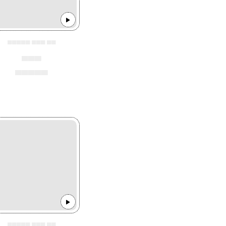
▄▄▄▄▄ ▄▄▄ ▄▄
▄▄▄
▄▄▄▄▄
▄▄▄▄▄ ▄▄▄ ▄▄