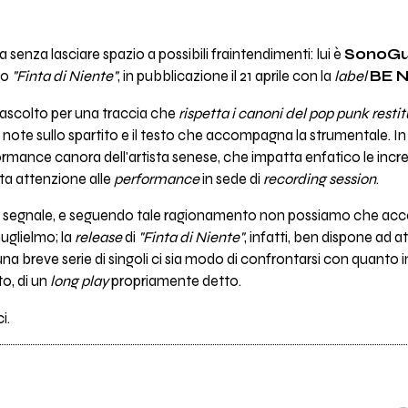
 senza lasciare spazio a possibili fraintendimenti: lui è
SonoGu
lo
"Finta di Niente"
, in pubblicazione il 21 aprile con la
label
BE 
d'ascolto per una traccia che
rispetta i canoni del pop punk rest
note sullo spartito e il testo che accompagna la strumentale. In t
rmance canora dell'artista senese, che impatta enfatico le incre
ta attenzione alle
performance
in sede di
recording session
.
segnale, e seguendo tale ragionamento non possiamo che accog
uglielmo; la
release
di
"Finta di Niente"
, infatti, ben dispone ad 
a breve serie di singoli ci sia modo di confrontarsi con quanto i
to, di un
long play
propriamente detto.
i.