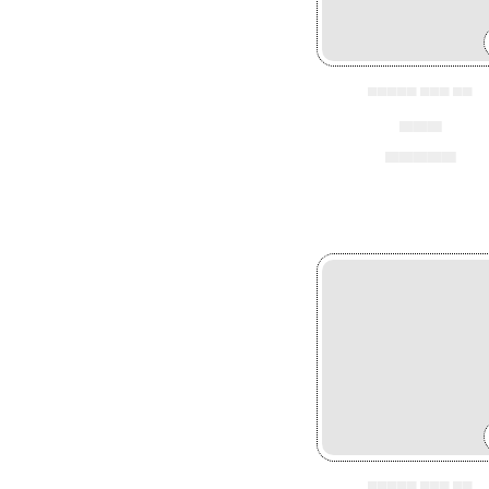
▄▄▄▄▄ ▄▄▄ ▄▄
▄▄▄
▄▄▄▄▄
▄▄▄▄▄ ▄▄▄ ▄▄