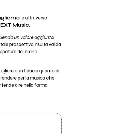
gliemo
, e attraverso
NEXT Music
.
ituendo un valore aggiunto
,
ale prospettiva, risulta valida
spature del brano,
liere con fiducia quanto di
attendere per la musica che
ntende dire nella forma