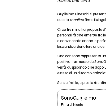
musica che verrà
Guglielmo Fineschi si presenta
questo
moniker
firma il singo
Circa tre minuti di proposta 
personalità che emerge tra le 
e convincente anche la perfo
lasciandoci denotare una cer
Una canzone rappresenta un 
positivo trasmesso da SonoG
verrà, auspicando che dopo un
estesa di un discorso articola
Senza fretta, a presto risentirc
SonoGuglielmo
Finta di Niente