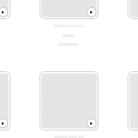
▄▄▄▄▄ ▄▄▄ ▄▄
▄▄▄
▄▄▄▄▄
▄▄▄▄▄ ▄▄▄ ▄▄