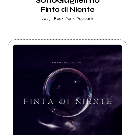
SonoGuglielmo
Finta di Niente
2023 - Rock, Punk, Pop punk