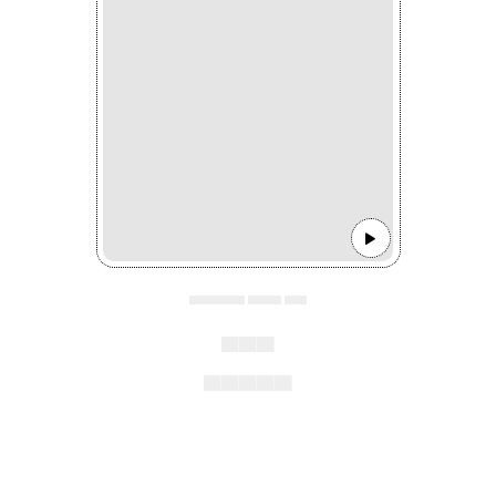
▄▄▄▄▄ ▄▄▄ ▄▄
▄▄▄
▄▄▄▄▄