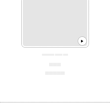
▄▄▄▄▄ ▄▄▄ ▄▄
▄▄▄
▄▄▄▄▄