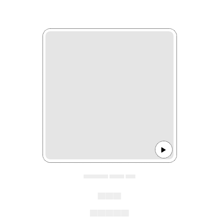
▄▄▄▄▄ ▄▄▄ ▄▄
▄▄▄
▄▄▄▄▄