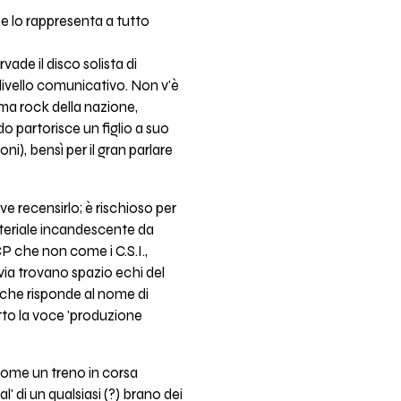
e lo rappresenta a tutto
ade il disco solista di
 livello comunicativo. Non v'è
ma rock della nazione,
do partorisce un figlio a suo
i), bensì per il gran parlare
ve recensirlo; è rischioso per
ateriale incandescente da
P che non come i C.S.I.,
via trovano spazio echi del
 che risponde al nome di
otto la voce 'produzione
 come un treno in corsa
l' di un qualsiasi (?) brano dei