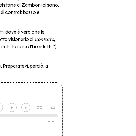
le chitarre di Zamboni ci sono…
to di contrabbasso e
tti, dove è vero che le
etto visionario di
Contatto
,
tato lo ridico l'ho ridetto"),
 Preparatevi, perciò, a
00:00