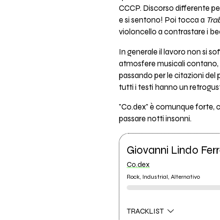
CCCP. Discorso differente pe
e si sentono! Poi tocca a
Tra
violoncello a contrastare i be
In generale il lavoro non si so
atmosfere musicali contano, m
passando per le citazioni del
tutti i testi hanno un retrogust
"Co.dex" è comunque forte, c
passare notti insonni.
Giovanni Lindo Ferr
Co.dex
Rock, Industrial, Alternativo
TRACKLIST