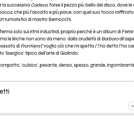
r la successiva
Cadevo
, forse il pezzo più bello del disco, dove 
bocca
, che più l'ascolto e più piace, con quel suo tocco raffina
at rumoristici di mastro Bernocchi.
fferma solo sui ritmi industrial, proprio perché è un album di Ferre
a le liriche non sono da meno: dalla crudeltà di
Barbaro
all'asp
 passato di
Frontiera
("voglio ciò che mi spetta / l'ho detto l'ho can
o 'lisergico' tipico dell'arte di Giolindo.
ompatto, 'cubico', pesante, denso, spesso, grande, ingombrante.
etti