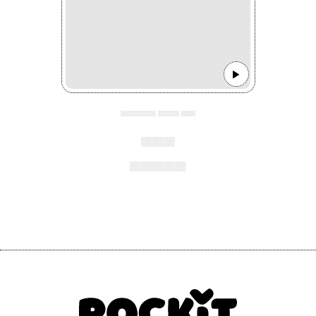
▄▄▄▄▄ ▄▄▄ ▄▄
▄▄▄
▄▄▄▄▄