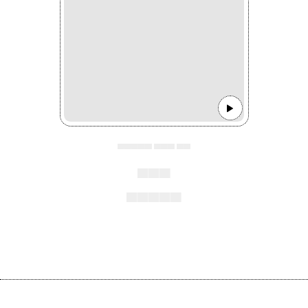
▄▄▄▄▄ ▄▄▄ ▄▄
▄▄▄
▄▄▄▄▄