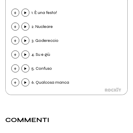
1. È una festa!
2. Nucleare
3. Godereccio
4. Su e giù
5. Confuso
6. Qualcosa manca
COMMENTI