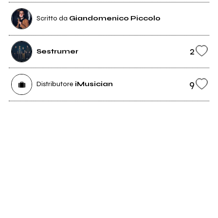
Scritto da
Giandomenico Piccolo
2
Sestrumer
9
Distributore
iMusician