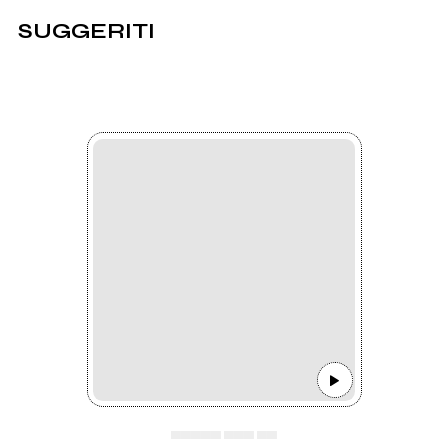
SUGGERITI
▄▄▄▄▄ ▄▄▄ ▄▄