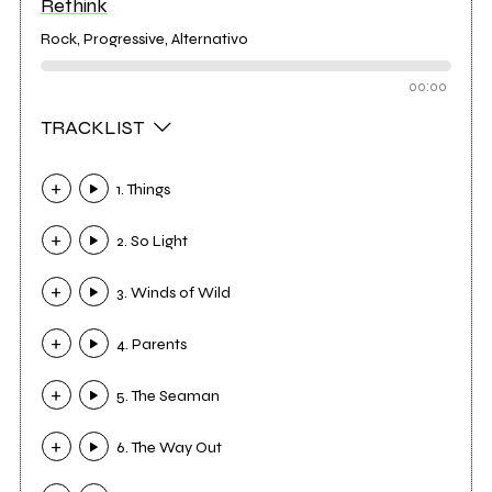
Rethink
Rock, Progressive, Alternativo
00:00
TRACKLIST
1. Things
2. So Light
3. Winds of Wild
4. Parents
5. The Seaman
6. The Way Out