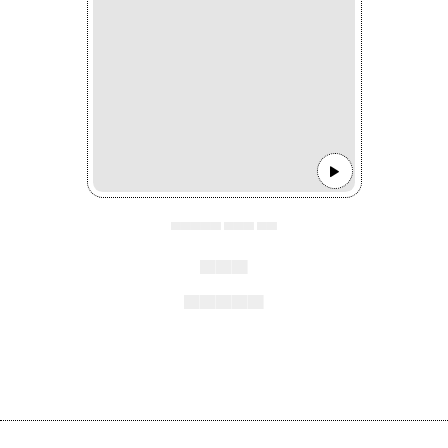
▄▄▄▄▄ ▄▄▄ ▄▄
▄▄▄
▄▄▄▄▄