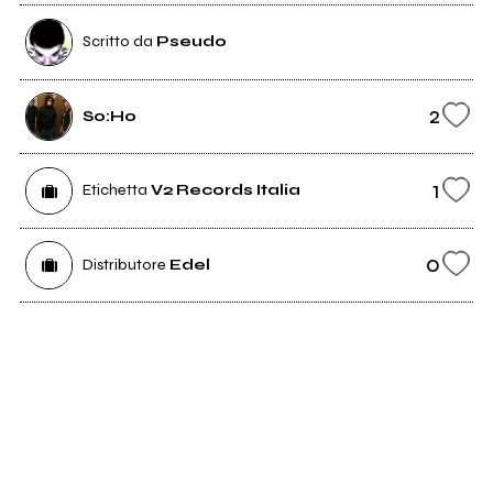
Scritto da
Pseudo
2
So:Ho
1
Etichetta
V2 Records Italia
0
Distributore
Edel