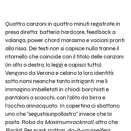
Quattro canzoni in quattro minuti registrate in
presa diretta: batteria hardcore, feedback a
valanga, power chord marasma e vocioni pronti
alla rissa. Dei testi non si capisce nulla tranne il
ritornello che coincide con il titolo delle canzoni
(in alto a destra, lo leggi e capisci tutto).
Vengono da Verona e celano la loro identità
sotto nomi neanche tanto intriganti: me li
immagino imbelletati in chiodi borchiati e
pantaloni a scacchi, con l'alito da birra e
l'occhio annacquato. In copertina ci sbattono
uno che "segustaunpollastro" invece che la
pasta. Roba da
Maximumrocknroll
, altro che
Rockit
. Per punk riottosi,
do-it-yourselfers