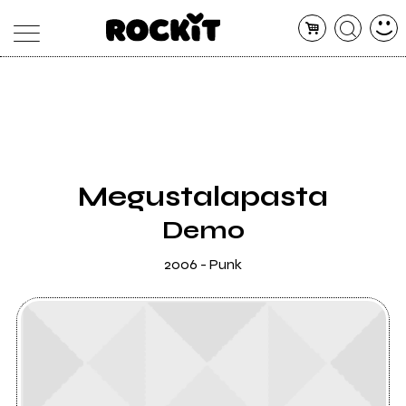
MAGAZINE
DATABASE
ARTICOLI
CONCERTI
ARTISTI
SHOP
Megustalapasta
RADIO
Demo
2006 - Punk