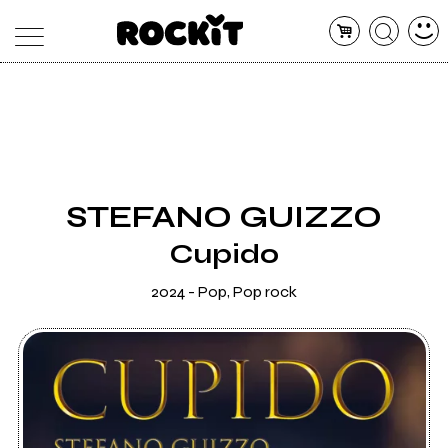
MAGAZINE
DATABASE
ARTICOLI
CONCERTI
ARTISTI
SHOP
STEFANO GUIZZO
RADIO
Cupido
2024 - Pop, Pop rock