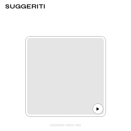
SUGGERITI
▄▄▄▄▄ ▄▄▄ ▄▄