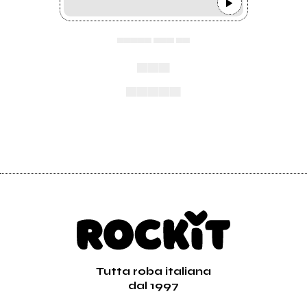
▄▄▄▄▄ ▄▄▄ ▄▄
▄▄▄
▄▄▄▄▄
Tutta roba italiana
dal 1997