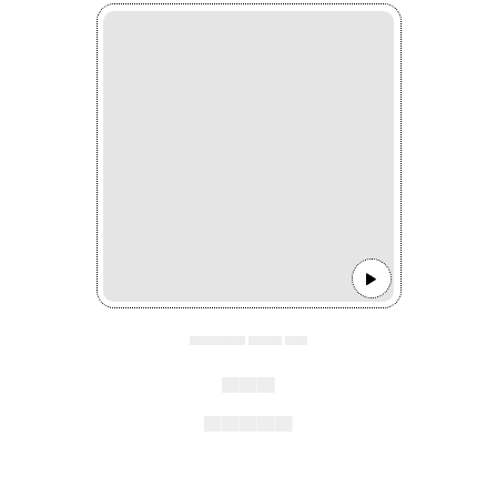
▄▄▄▄▄ ▄▄▄ ▄▄
▄▄▄
▄▄▄▄▄