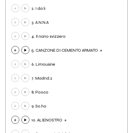
2. I da li
3. A.N.N.A
4. Il nano svizzero
5. CANZONE DI CEMENTO ARMATO
6. Limousine
7. Madrid.2
8. Pooco
9. So.ho
10. ALIENOSTRO