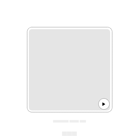
▄▄▄▄▄ ▄▄▄ ▄▄
▄▄▄