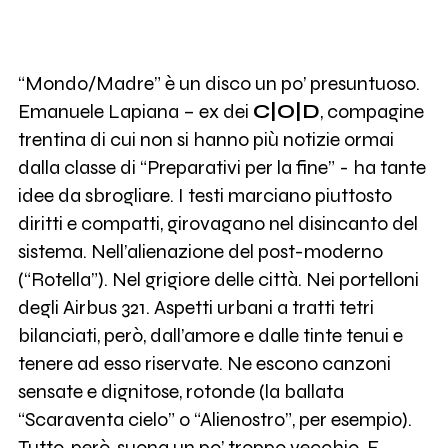
“Mondo/Madre” è un disco un po’ presuntuoso.
Emanuele Lapiana – ex dei
C|O|D
, compagine
trentina di cui non si hanno più notizie ormai
dalla classe di “Preparativi per la fine” - ha tante
idee da sbrogliare. I testi marciano piuttosto
diritti e compatti, girovagano nel disincanto del
sistema. Nell’alienazione del post-moderno
(“Rotella”). Nel grigiore delle città. Nei portelloni
degli Airbus 321. Aspetti urbani a tratti tetri
bilanciati, però, dall’amore e dalle tinte tenui e
tenere ad esso riservate. Ne escono canzoni
sensate e dignitose, rotonde (la ballata
“Scaraventa cielo” o “Alienostro”, per esempio).
Tutto, però, suona un po’ troppo vecchio. E