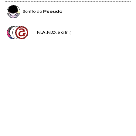
Scritto da
Pseudo
N.A.N.O.
e altri 3
78
N.A.N.O.
2
Etichetta
Fosbury Records
0
Studio di registrazione
Blue Noise Recording Studio
25
Distributore
Audioglobe