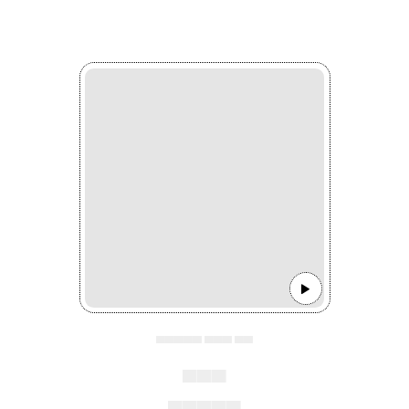
▄▄▄▄▄ ▄▄▄ ▄▄
▄▄▄
▄▄▄▄▄