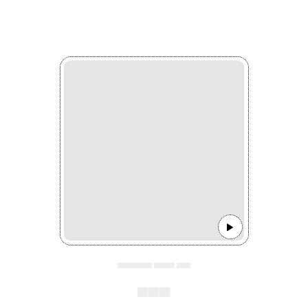
▄▄▄▄▄ ▄▄▄ ▄▄
▄▄▄