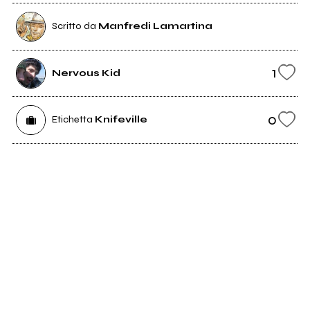
Scritto da
Manfredi Lamartina
1
Nervous Kid
0
Etichetta
Knifeville