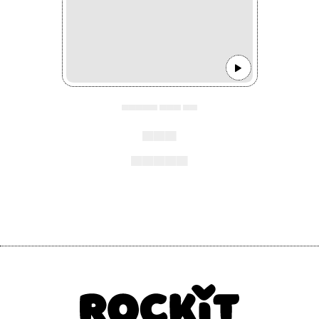
▄▄▄▄▄ ▄▄▄ ▄▄
▄▄▄
▄▄▄▄▄