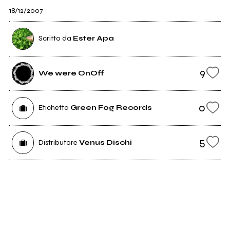
18/12/2007
Scritto da
Ester Apa
9
We were OnOff
0
Etichetta
Green Fog Records
5
Distributore
Venus Dischi