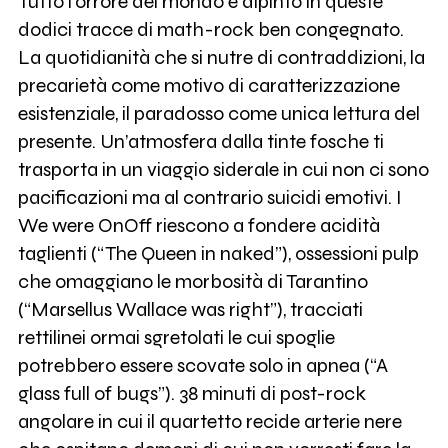
Tutto l’orrore del mondo è dipinto in queste
dodici tracce di math-rock ben congegnato.
La quotidianità che si nutre di contraddizioni, la
precarietà come motivo di caratterizzazione
esistenziale, il paradosso come unica lettura del
presente. Un’atmosfera dalla tinte fosche ti
trasporta in un viaggio siderale in cui non ci sono
pacificazioni ma al contrario suicidi emotivi. I
We were OnOff riescono a fondere acidità
taglienti (“The Queen in naked”), ossessioni pulp
che omaggiano le morbosità di Tarantino
(“Marsellus Wallace was right”), tracciati
rettilinei ormai sgretolati le cui spoglie
potrebbero essere scovate solo in apnea (“A
glass full of bugs”). 38 minuti di post-rock
angolare in cui il quartetto recide arterie nere