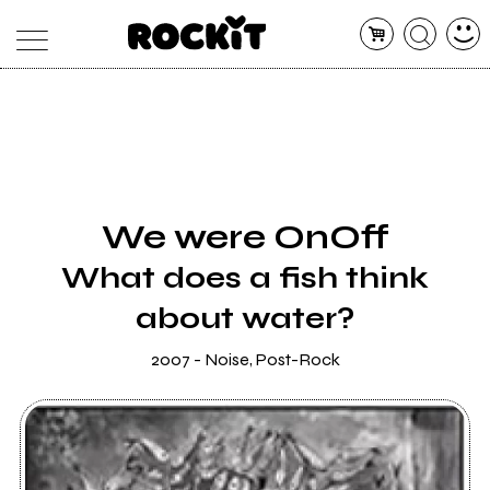
MAGAZINE
DATABASE
ARTICOLI
CONCERTI
ARTISTI
SHOP
We were OnOff
RADIO
What does a fish think
about water?
2007 - Noise, Post-Rock