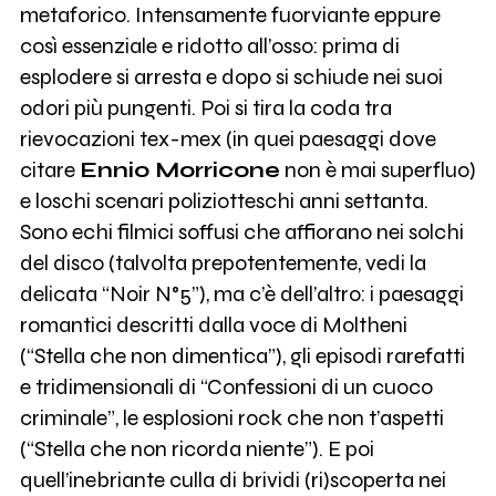
metaforico. Intensamente fuorviante eppure
così essenziale e ridotto all’osso: prima di
esplodere si arresta e dopo si schiude nei suoi
odori più pungenti. Poi si tira la coda tra
rievocazioni tex-mex (in quei paesaggi dove
citare
Ennio Morricone
non è mai superfluo)
e loschi scenari poliziotteschi anni settanta.
Sono echi filmici soffusi che affiorano nei solchi
del disco (talvolta prepotentemente, vedi la
delicata “Noir N°5”), ma c’è dell’altro: i paesaggi
romantici descritti dalla voce di Moltheni
(“Stella che non dimentica”), gli episodi rarefatti
e tridimensionali di “Confessioni di un cuoco
criminale”, le esplosioni rock che non t’aspetti
(“Stella che non ricorda niente”). E poi
quell’inebriante culla di brividi (ri)scoperta nei