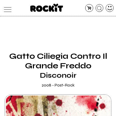
MAGAZINE
DATABASE
ARTICOLI
CONCERTI
ARTISTI
SHOP
Gatto Ciliegia Contro Il
RADIO
Grande Freddo
Disconoir
2008 - Post-Rock