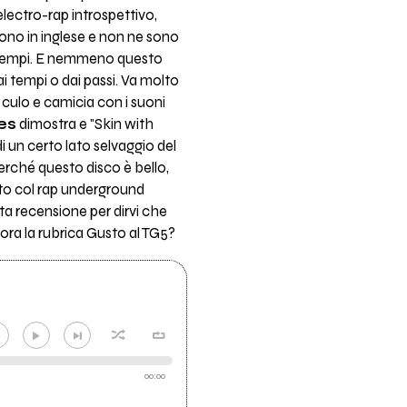
lectro-rap introspettivo,
ono in inglese e non ne sono
i tempi. E nemmeno questo
i tempi o dai passi. Va molto
culo e camicia con i suoni
res
dimostra e "Skin with
 un certo lato selvaggio del
erché questo disco è bello,
lto col rap underground
a recensione per dirvi che
ra la rubrica Gusto al TG5?
00:00