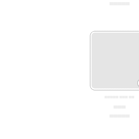
▄▄▄▄▄
▄▄▄▄▄ ▄▄▄ ▄▄
▄▄▄
▄▄▄▄▄