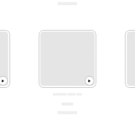
▄▄▄▄▄
▄▄▄▄▄ ▄▄▄ ▄▄
▄▄▄
▄▄▄▄▄