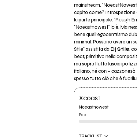
mainstream. "NoeastNowest" è 
capito come? Introspezione di
la parte principale. "Rough 
"Noeastnowest" lo è. Ma ness
bene quell'egocentrismo dub s
minimal. Possono avere un s
Stile" assistita da
Dj Stile
, c
beat, primitivo nella composi
ma soprattutto lascia ipotizz
italiano, né con – cazzonesò
spesso tutto ciò che è fuori
Xcoast
Noeastnowest
Rap
TRACKLIST