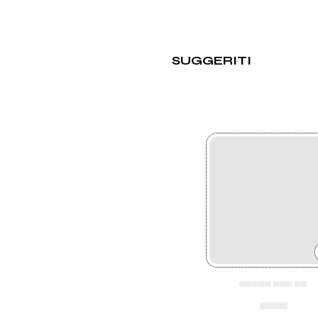
SUGGERITI
▄▄▄▄▄ ▄▄▄ ▄▄
▄▄▄