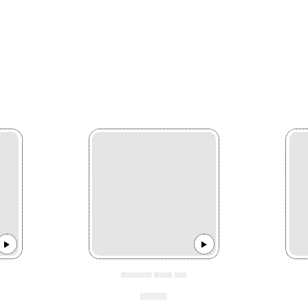
▄▄▄▄▄ ▄▄▄ ▄▄
▄▄▄