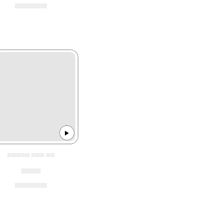
▄▄▄▄▄
▄▄▄▄▄ ▄▄▄ ▄▄
▄▄▄
▄▄▄▄▄