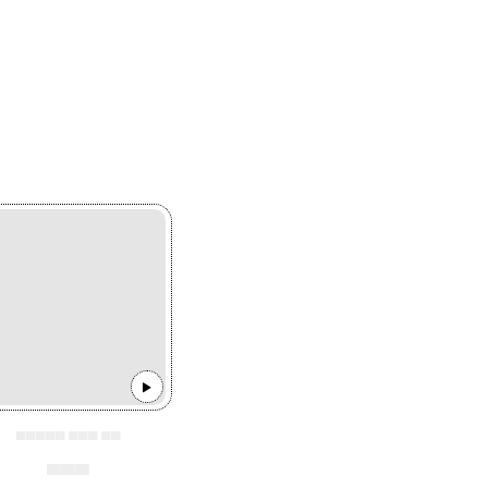
▄▄▄▄▄ ▄▄▄ ▄▄
▄▄▄