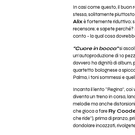
In casi come questo, il buon 
stessa, solitamente piuttosto
Alix
è fortemente riduttivo; s
recensore; e sapete perché? 
conto - la qual cosa dovrebbe,
“Cuore in bocca”
si ascol
un’autoproduzione di 10 pezz
davvero ha dignità di album, p
quartetto bolognese a spiccare
Palma, i toni sommessi e quelli
Incanta il lento “Regina”, coi 
diventa un treno in corsa, lan
melodie ma anche distorsioni 
che gioca a fare
Ry Coode
che ride”), prima di pranzo, pr
dondolare incazzati, rivolgetev