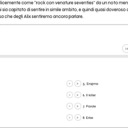
plicemente come “rock con venature seventies” da un noto mensil
sia capitato di sentire in simile ambito, e quindi quasi doveroso d
a che degli Alix sentiremo ancora parlare.
5. Enigma
6. Il killer
7. Parole
8. Erba