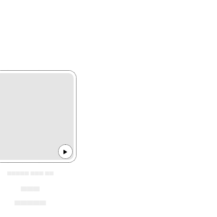
▄▄▄▄▄ ▄▄▄ ▄▄
▄▄▄
▄▄▄▄▄