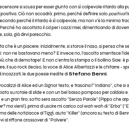
recensore si scusa per esser giunto con sì colpevole ritardo alla 
 positiva. Ciò non accadrà: primo, perché definire solo
positiva
l’
econdo perché il ritardo è sì colpevole, ma non v’è la minima tra
Perché ho ascoltato il cd per i cazzi miei, dimenticando di dov
 sola, già dirvi parecchio.
ta che è un piacere: inizialmente, si storce il naso, si pensa che 
i: non ne bastavano meno? E invece no, l’ascolto smentisce l’id
iù che di demotape! E non c’entra la stampa o il bollino Siae: è pr
, il suo rock deciso, la voce di Alice Albertazzi e le chitarre - s
 incazzati, le due poesie inedite di
Stefano Benni
.
vocalizzi di Alice ed un Signor testo, e trascina l’“Indiano”, che si
ciato su rotaie di slide e con un bel basso pomposo per caldaia e 
e un gran tiro; sotto sera ascolto “Senza Parole” (Pippo che arp
r
? ma vieni!), prima di uscire mi carico col wah wah di “Erba” (“E
ima delle notiziacce al Tiggì, aiuta “Killer” (ancora su testo di Benn
i al riffone crossover di “Polvere”.