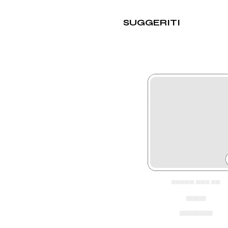
SUGGERITI
▄▄▄▄▄ ▄▄▄ ▄▄
▄▄▄
▄▄▄▄▄