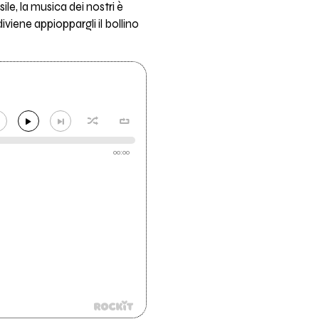
e, la musica dei nostri è
iviene appioppargli il bollino
00:00