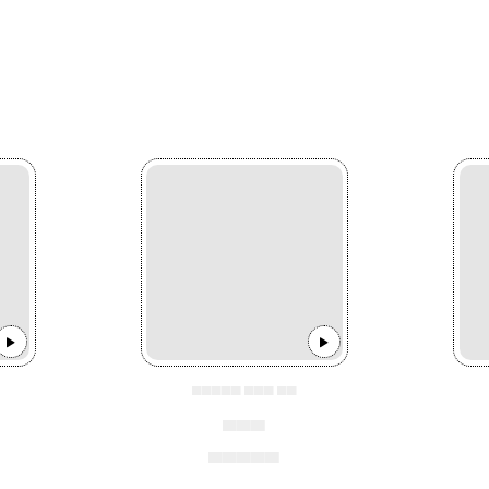
▄▄▄▄▄ ▄▄▄ ▄▄
▄▄▄
▄▄▄▄▄