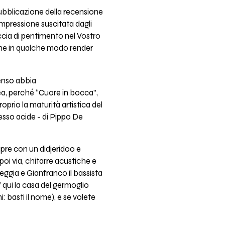
pubblicazione della recensione
impressione suscitata dagli
ccia di pentimento nel Vostro
erne in qualche modo render
senso abbia
ea, perché “Cuore in bocca”,
oprio la maturità artistica del
pesso acide - di Pippo De
 apre con un didjeridoo e
poi via, chitarre acustiche e
eggia e Gianfranco il bassista
’ qui la casa del germoglio
i: basti il nome), e se volete