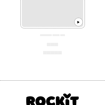
▄▄▄▄▄ ▄▄▄ ▄▄
▄▄▄
▄▄▄▄▄