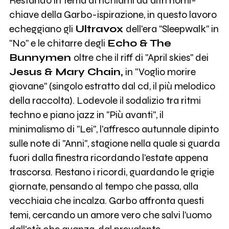
Restando in tema di richiami ad altri nomi-
chiave della Garbo-ispirazione, in questo lavoro
echeggiano gli
Ultravox
dell'era "Sleepwalk" in
"No" e le chitarre degli
Echo & The
Bunnymen
oltre che il riff di "April skies" dei
Jesus & Mary Chain,
in "Voglio morire
giovane" (singolo estratto dal cd, il più melodico
della raccolta). Lodevole il sodalizio tra ritmi
techno e piano jazz in "Più avanti", il
minimalismo di "Lei", l'affresco autunnale dipinto
sulle note di "Anni", stagione nella quale si guarda
fuori dalla finestra ricordando l'estate appena
trascorsa. Restano i ricordi, guardando le grigie
giornate, pensando al tempo che passa, alla
vecchiaia che incalza. Garbo affronta questi
temi, cercando un amore vero che salvi l'uomo