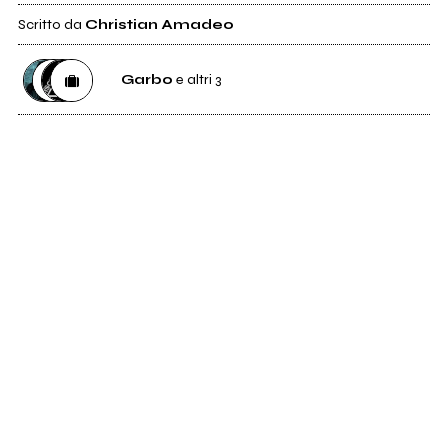
Scritto da
Christian Amadeo
Garbo
e altri 3
46
Garbo
2
Etichetta
Mescal
1
Etichetta
Discipline Musica
5
Distributore
Venus Dischi