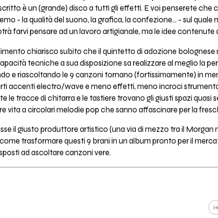
ritto è un (grande) disco a tutti gli effetti. E voi penserete che c
emo - la qualità del suono, la grafica, la confezione… - sul quale n
trà farvi pensare ad un lavoro artigianale, ma le idee contenute al
ndimento chiarisco subito che il quintetto di adozione bolognes
 capacità tecniche a sua disposizione sa realizzare al meglio la 
ndo e riascoltando le 9 canzoni tornano (fortissimamente) in men
rti accenti electro/wave e meno effetti, meno incroci strumentali 
 tracce di chitarra e le tastiere trovano gli giusti spazi quasi 
are vita a circolari melodie pop che sanno affascinare per la fre
sse il giusto produttore artistico (una via di mezzo tra il Morga
 come trasformare questi 9 brani in un album pronto per il merca
sposti ad ascoltare canzoni vere.