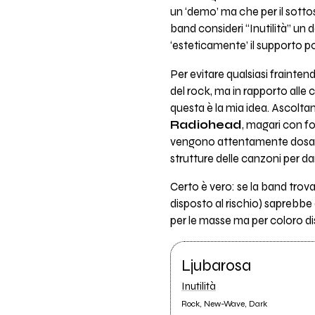
un ‘demo’ ma che per il sottosc
band consideri “Inutilità” un d
‘esteticamente’ il supporto po
Per evitare qualsiasi frainte
del rock, ma in rapporto alle
questa è la mia idea. Ascolta
Radiohead
, magari con fo
vengono attentamente dosate le
strutture delle canzoni per d
Certo è vero: se la band trova
disposto al rischio) saprebbe
per le masse ma per coloro di
Ljubarosa
Inutilità
Rock, New-Wave, Dark