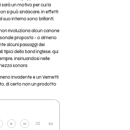
i sarà un motivo per cui la
on si può sindacare; in effetti
 suo interno sono brillanti.
e non rivoluziona alcun canone
personale proposta - o almeno
te alcuni passaggi dei
tipici della band inglese; qui
sempre, insinuandosi nelle
schezza sonora.
n meno invadente e un Vernetti
to, di certo non un prodotto