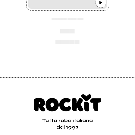
▄▄▄▄▄ ▄▄▄ ▄▄
▄▄▄
▄▄▄▄▄
Tutta roba italiana
dal 1997