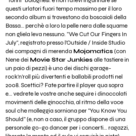
"Tonni" bolognesi: e non fatevi ingannare se
questi urlatori fuori tempo massimo per il loro
secondo album si travestono da boscaioli della
Bassa... perchè a loro la pelle nera dalle squame
non gliela leva nessuno. "We Cut Our Fingers In
July", registrato presso l'Outside / Inside Studio
dei compagni di merenda
Mojomatics
(con
Nene dei
Movie Star Junkies
alle tastiere in
un paio di pezzi) è uno dei dischi garage-
rock'n'roll più divertenti e ballabili prodotti nel
2008. Scettici? Fate partire il player qua sopra
e... vedrete le vostre anche seguire i dinoccolati
movimenti delle ginocchia, al ritmo della voce
soul che molleggia sorniona per "You Know You
Should" (e, non a caso, il gruppo dispone di una
personale go-go dancer per i concerti... ragazzi,