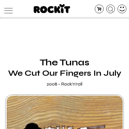
MAGAZINE
DATABASE
ARTICOLI
CONCERTI
ARTISTI
SHOP
The Tunas
RADIO
We Cut Our Fingers In July
2008 - Rock'n'roll