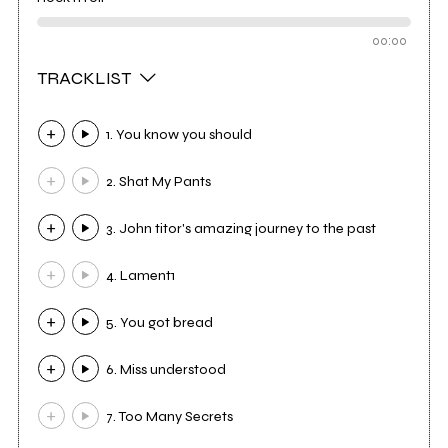
00:00
TRACKLIST
1. You know you should
2. Shat My Pants
3. John titor's amazing journey to the past
4. Lament1
5. You got bread
6. Miss understood
7. Too Many Secrets