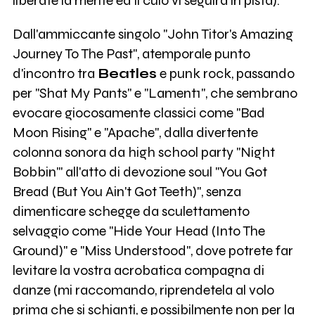
liberate la mente ed il culo vi seguirà in pista).
Dall'ammiccante singolo "John Titor's Amazing
Journey To The Past", atemporale punto
d'incontro tra
Beatles
e punk rock, passando
per "Shat My Pants" e "Lament1", che sembrano
evocare giocosamente classici come "Bad
Moon Rising" e "Apache", dalla divertente
colonna sonora da high school party "Night
Bobbin'" all'atto di devozione soul "You Got
Bread (But You Ain't Got Teeth)", senza
dimenticare schegge da sculettamento
selvaggio come "Hide Your Head (Into The
Ground)" e "Miss Understood", dove potrete far
levitare la vostra acrobatica compagna di
danze (mi raccomando, riprendetela al volo
prima che si schianti, e possibilmente non per la